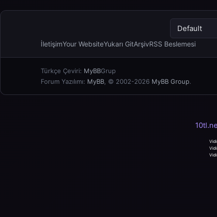
İletişim
Your Website
Yukarı Git
Arşiv
RSS Beslemesi
Türkçe Çeviri:
MyBB
Grup
Forum Yazılımı:
MyBB
, © 2002-2026
MyBB Group
.
10tl.n
Vidi
Vidi
Vidi