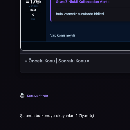
dateline=1764011014
StureZ Nickli Kullanıcıdan Alıntı:
Gönderi
Root
hala varmıdır buralarda birileri
0
Rep
Var, konu neydi
«
Önceki Konu
|
Sonraki Konu
»
Konuyu Yazdır
Şu anda bu konuyu okuyanlar: 1 Ziyaretçi