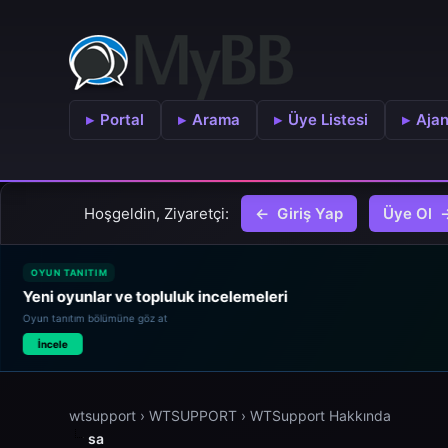
Portal
Arama
Üye Listesi
Aja
Hoşgeldin, Ziyaretçi:
Giriş Yap
Üye Ol
OYUN TANITIM
Yeni oyunlar ve topluluk incelemeleri
Oyun tanıtım bölümüne göz at
İncele
wtsupport
›
WTSUPPORT
›
WTSupport Hakkında
sa