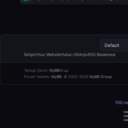
İletişim
Your Website
Yukarı Git
Arşiv
RSS Beslemesi
Türkçe Çeviri:
MyBB
Grup
Forum Yazılımı:
MyBB
, © 2002-2026
MyBB Group
.
10tl.n
Vidi
Vidi
Vidi