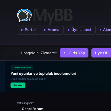
Portal
Arama
Üye Listesi
Aja
Hoşgeldin, Ziyaretçi:
Giriş Yap
Üye Ol
OYUN TANITIM
Yeni oyunlar ve topluluk incelemeleri
Oyun tanıtım bölümüne göz at
İncele
wtsupport
Genel Forum